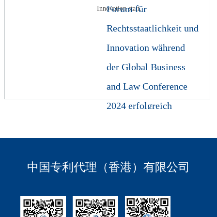
Forum für
Innovation statt.
Rechtsstaatlichkeit und
Innovation während
der Global Business
and Law Conference
2024 erfolgreich
abgehalten
Forum für Rechtsstaatlichkeit
und Innovation während der
中国专利代理（香港）有限公司
Global Business and Law
Conference 2024 erf