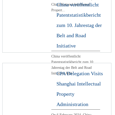
China veröffentlicht
China National Intellectual
Propert...
Patentstatistikbericht
zum 10. Jahrestag der
Belt and Road
Initiative
China veröffentlicht
Patentstatistikbericht zum 10.
Jahrestag der Belt and Road
CPA Delegation Visits
Initiative Anlä
Shanghai Intellectual
Property
Administration
On 6 February 2024, China