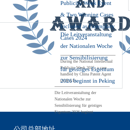
Publicity Week Event
& Two Winning Cases
Included as Exemplary
Die Leitveranstaltung
Cases 2024
der Nationalen Woche
zur Sensibilisierung
During the National Intellectual
Publicity Week 2025, a case
für geistiges Eigentum
handled by China Patent Agent
2026 beginnt in Peking
(H.K.) Lt
Die Leitveranstaltung der
Nationalen Woche zur
Sensibilisierung für geistiges
Eigentum 2026 beginnt
公司总部地址