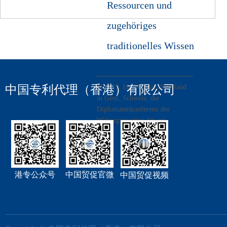
Ressourcen und
zugehöriges
traditionelles Wissen
teil
中国专利代理（香港）有限公司
Vom 13. bis 24. Mai 2024 fand
in Genf, Schweiz, die
Diplomatenkonferenz der
Weltorganisation für gei
港专公众号
中国贸促官微
中国贸促视频