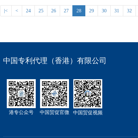
|<
<
24
25
26
27
28
29
30
31
32
中国专利代理（香港）有限公司
港专公众号
中国贸促官微
中国贸促视频