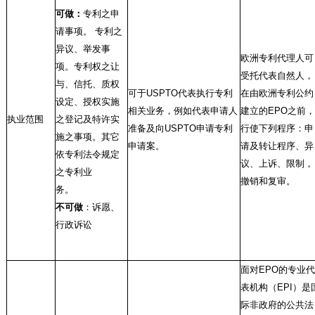
可做：
专利之申
请事项。
专利之
异议、举发事
欧洲专利代理人可
项。专利权之让
受托代表自然人，
与、信托、质权
可于
USPTO
代表执行专利
在由欧洲专利公约
设定、授权实施
相关业务，例如代表申请人
建立的
EPO
之前，
执业范围
之登记及特许实
准备及向
USPTO
申请专利
行使下列程序：申
施之事项。其它
申请案。
请及转让程序、异
依专利法令规定
议、上诉、限制，
之专利业
撤销和复审。
务。
不可做
：诉愿、
行政诉讼
面对
EPO
的专业代
表机构（
EPI
）是
际非政府的公共法