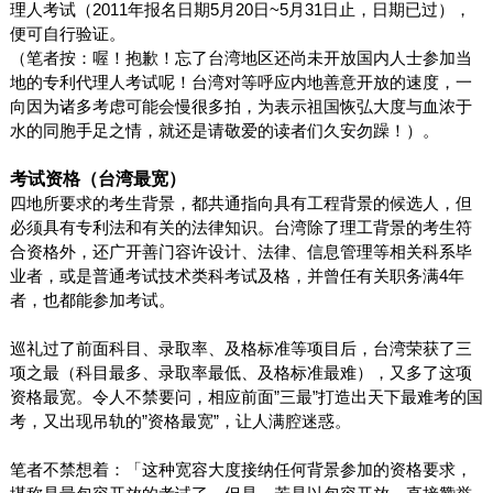
理人考试（
2011
年报名日期
5
月
20
日
~
5
月
31
日
止，日期已过），
便可自行验证。
（笔者按：喔！抱歉！忘了台湾地区还尚未开放国内人士参加当
地的专利代理人考试呢！台湾对等呼应内地善意开放的速度，一
向因为诸多考虑可能会慢很多拍，为表示祖国恢弘大度与血浓于
水的同胞手足之情，就还是请敬爱的读者们久安勿躁！）。
考试资格（台湾最宽）
四地所要求的考生背景，都共通指向具有工程背景的候选人，但
必须具有专利法和有关的法律知识。台湾除了理工背景的考生符
合资格外，还广开善门容许设计、法律、信息管理等相关科系毕
业者，或是普通考试技术类科考试及格，并曾任有关职务满
4
年
者，也都能参加考试。
巡礼过了前面科目、录取率、及格标准等项目后，台湾荣获了三
项之最（科目最多、录取率最低、及格标准最难），又多了这项
资格最宽。令人不禁要问，相应前面
”
三最
”
打造出天下最难考的国
考，又出现吊轨的
”
资格最宽
”
，让人满腔迷惑。
笔者不禁想着：「这种宽容大度接纳任何背景参加的资格要求，