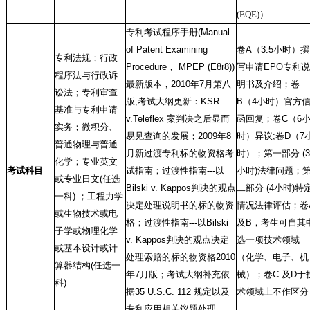
(EQE)）
专利考试程序手册
(Manual
of Patent Examining
卷
A
（
3.5
小时）撰
专利法规；行政
Procedure
，
MPEP (E8r8))
写申请
EPO
专利说
程序法与行政诉
最新版本，
2010
年
7
月第八
明书及介绍；卷
讼法；专利审查
版
;
考试大纲更新：
KSR
B
（
4
小时）官方
基准与专利申请
v.Teleflex
案判决之后显而
函回复；卷
C
（
6
实务；微积分、
易见查询的发展；
2009
年
8
时）异议
;
卷
D
（
7
普通物理与普通
月新过渡专利标的物资格考
时）；第一部分
(3
化学；专业英文
考试科目
试指南；过渡性指南
---
以
小时
)
法律问题；
或专业日文
(
任选
Bilski v. Kappos
判决的观点
二部分
(4
小时
)
特
一科
)
；工程力学
决定处理说明书的标的物资
情况法律评估；卷
或生物技术或电
格；过渡性指南
---
以
Bilski
及
B
，考生可自其
子学或物理化学
v. Kappos
判决的观点决定
选一项技术领域
或基本设计或计
处理索赔的标的物资格
2010
（化学、电子、机
算器结构
(
任选一
年
7
月版；考试大纲补充依
械）；卷
C
及
D
于
科
)
据
35 U.S.C. 112
规定以及
术领域上不作区分
专利应用相关议题处理