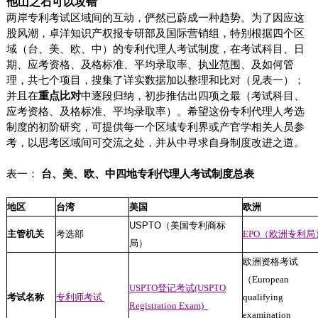
他山之石可以攻错
两岸专利考试区域间的互动，俨然已蔚成一种趋势。为了因应这
股风潮，卓洋知识产权报专研部及国际营销组，特别根据四个区
域（台、美、欧、中）的专利代理人考试制度，在考试科目、日
期、应考资格、及格标准、平均录取率、执业范围、及如何管
理，共七个项目，搜集了详实数据加以整理和比对（见表一）；
并且在
重点比对
中逐段归纳，初步推估出四项之最（考试科目、
应考资格、及格标准、平均录取率）。希望这份专利代理人考选
制度的初阶研究，可提供每一个区域专利界或产官学相关人员参
考，以思考区域间可交流之处，并从中寻求自身制度改进之道。
表一：
台、美、欧、中四地专利代理人考试制度总表
地区
台湾
美国
欧洲
USPTO
（美国专利商标
主管机关
考选部
EPO（欧洲专利局
局）
欧洲资格考试
（European
USPTO登记考试(USPTO
考试名称
专利师考试
qualifying
Registration Exam)
examination