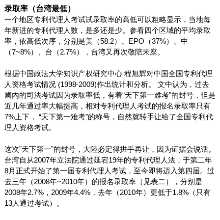
录取率（台湾最低）
一个地区专利代理人考试试录取率的高低可以粗略显示，当地每
年新进的专利代理人数，是多还是少。参看四个区域的平均录取
率，依高低次序，分别是美（
58.2
）、
EPO
（
37%
）、中
（
7~8%
）、台（
2.7%
），台湾又再次敬陪末座。
根据
中国政法大学知识产权研究中心
程旭辉
对
中国全国专利代理
(1998-2009)
作出统计和分析。
文中认为，过去
人资格考试情况
國內的司法考试因为录取率低，有着
“
天下第一难考
”
的封号，但是
近几年通过率大幅提高，相对专利代理人考试的报名录取率只有
7%
上下，
“
天下第一难考
”
的称号，自然就转手让给了全国专利代
理人资格考试。
这次
”
天下第一
”
的封号，大陸必定得拱手再让，因为证据会说话。
台湾自从
2007
年立法院通过延宕
19
年的专利代理人法，于第二年
8
月正式开始了第一届专利代理人考试，至今即将迈入第四届。过
去三年（
2008
年
~2010
年）的报名录取率（见表二），分别是
2008
年
2.7%
，
2009
年
4.4%
，去年（
2010
年）更低于
1.8%
（只有
13
人通过考试）。