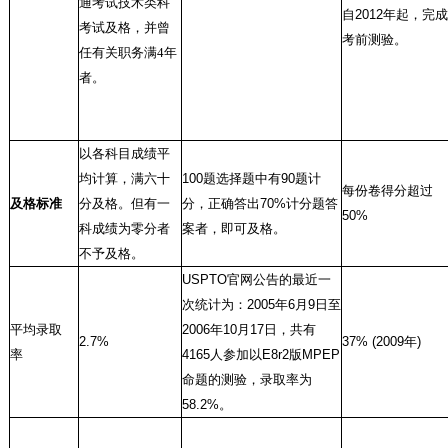
通考试技术类科
自
2012
年起，完成
考试及格，并曾
考前测验。
任有关职务满4年
者。
以各科目成绩平
均计算，满六十
100
题选择题中有
90
题计
每份卷得分超过
及格标准
分及格。但有一
分，正确答出
70%
计分题答
50%
科成绩为零分者
案者，即可及格。
不予及格。
USPTO
官网公告的最近一
次统计为：
2005
年
6
月
9
日至
平均录取
2006
年
10
月
17
日，共有
2.7%
37% (2009
年
)
率
4165
人参加以
E8r2
版
MPEP
命题的测验，录取率为
58.2%
。