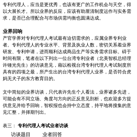
专利代理人，应当是更优秀，也该有更广的工作机会与天空，得
以大展长才。所以业界的反应，应该有助厘清制度运作与实务需
求，是否已合理配合与市场供需均衡也圆满达成。
业界回响
产官学界对专利代理人考试最有迫切需求的，应属业界专利业
者。专利代理人的专业水平、背景及执业人数，密切关系着业界
研发、专利申请，进而顺利达成商品生产等实务需求目标。碍于
时间有限，笔者在以下列出一位台湾专利业者（北美智权总经理
许锺光
先生）的访谈意见，藉以检视台湾专利代理人考试制度所
具有的四项之最，所产生出的台湾专利代理人业界，是否符合虎
妈无犬子的东方教育目的。
文中简短的业界访谈，只代表
许
先生个人看法，业界诸多先进，
可能会有不同立场、角度与方向的正反意见剖析，也欢迎多方提
供意见并给予回响，智权报也会持中立态度，持平地将搜集的意
见汇整，并择期刊出。
表三：
专利代理人考试业者访谈
访谈题目
业者回答