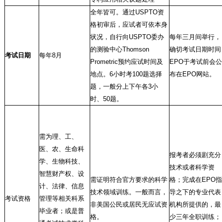
全年皆可。通过
USPTO
资
格初审后，应试者可依本身
状况，自行向
USPTO
委办
每年三月间举行，
的测验中心
Thomson
确切考试日期时间
考试日期
每年
8
月
Prometric
预约应试时间及
EPO
于考试前会公
地点。
6
小时考
100
题选择
布在
EPO
网站。
题，一般分上下午各
3
小
时、
50
题。
需为理、工、
医、农、生命科
报考者必须剧充分
学、生物科技、
技术或者科学资
智慧财产权、设
需证明符合官方要求的科学
格；完成在
EPO
指
计、法律、信息
技术领域训练。一般而言，
导之下的专业代表
考试资格
管理等相关科系
非美国公民或居民无应试资
机构所提供的，最
毕业者；或是普
格。
少三年全职训练；