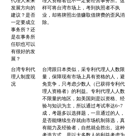
代理人未来
理人资格者也不一定要经营事务所。这
发展方向的
样可将台湾市场上，考到执照者不执
建议？是否
业，却将牌照出借赚取借牌费的歪风消
一定要成立
除。
事务所？还
是在事务所
任职也可以
有很好的发
展？
台湾专利代
台湾跟日本类似，采专利代理人人数限
理人制度现
量，保障现有市场上具有资格的人，避
况
免竞争，只考虑少数人（已获得专利代
理人资格者）的利益。专利代理人人数
不限量的地区，如美国则是以资格、经
验与知识为主，所以通过考试率达
6~7
成，考题多以选择题，一旦通过的人，
是否能继续生存就由市场机制筛选，真
有能力及经验者，自然就会胜出。这种
考选方式，是以大多数人的利益考虑为