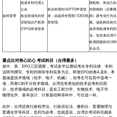
组成专利代理人
律机构，有自己的
公会
执业前需向
USPTO
申请登
内部细则（议事规
如何管理
执业前须先向经
录，由该局专责部门
OED
负
则）跟专业行为法
济部知识产权局
责管理。
典。该机构目前代
(TIPO)
申请登录
表所有欧洲专利同
业，包含来自
38
个
欧洲国家的
10,000
名会员。
重点比对将心比心
考试科目（台湾最多）
就中、美、
EPO
三区观察，考试多半以测试考生专利法律、专利
说明书撰写、专利判例等专利实务为主。即使
EPO
的卷
A
及
B
，考
题涵盖技术领域（化学、电子、机械），但考生可自其中选考一
项，而卷
C
则不分技术领域。台湾也有类似的技术必考科目部
分，技术领域的必考科目，是在工程力学、生物技术、电子学、
物理化学、基本设计、计算器结构等科中，可任选一科。
此外，台湾还将行政程序法、行政诉讼法、微积分、普通物理与
普通化学等科目，也列为必考。也就是说，台湾比考试科目颇多