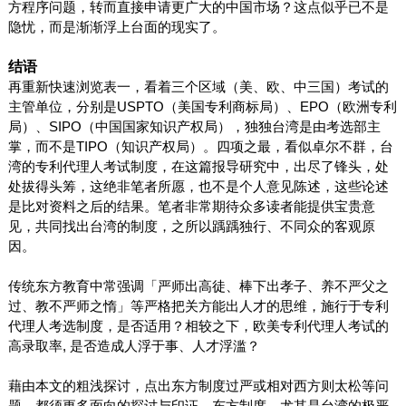
方程序问题，转而直接申请更广大的中国市场？这点似乎已不是
隐忧，而是渐渐浮上台面的现实了。
结语
再重新快速浏览表一，看着三个区域（美、欧、中三国）考试的
主管单位，分别是
USPTO
（美国专利商标局）、
EPO
（欧洲专利
局）、
SIPO
（中国国家知识产权局），独独台湾是由考选部主
掌，而不是
TIPO
（知识产权局）。四项之最，看似卓尔不群，台
湾的专利代理人考试制度，在这篇报导研究中，出尽了锋头，处
处拔得头筹，这绝非笔者所愿，也不是个人意见陈述，这些论述
是比对资料之后的结果。笔者非常期待众多读者能提供宝贵意
见，共同找出台湾的制度，之所以踽踽独行、不同众的客观原
因。
传统东方教育中常强调「严师出高徒、棒下出孝子、养不严父之
过、教不严师之惰」等严格把关方能出人才的思维，施行于专利
代理人考选制度，是否适用？相较之下，欧美专利代理人考试的
高录取率
,
是否造成人浮于事、人才浮滥？
藉由本文的粗浅探讨，点出东方制度过严或相对西方则太松等问
题，都须更多面向的探讨与印证。东方制度，尤其是台湾的极严