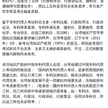
的
EPO
，还多出了五科（行政程序法、行政诉讼法、微积分、普
通物理与普通化学），而以上五科是否符合实务需求，常引发产
官学界及考生颇多质疑。
鉴于专利代理人考试科目太多（专利法规、行政程序法、行政诉
讼法、专利审查基准、专利申请实务、微积分、普通物理、普通
化学、专业语文、自选工程科目，共
10
科），台湾地区产官学界
因此出现颇多要求修订的呼声。台湾考选部，已于今年（
2011
年）
3
月，参考台湾知识产权局（
TIPO
）的意见，研拟改变现行
考试科目不合实务、太多又太难的诸多缺失。不过，正式的配套
措施与新制尚未发布。
卓洋知识产权的中国专利代理人岳强，分享他通过中国专利代理
人考试的经验说道：「国内的专利代理人考试，是参照美国的制
度建立的。所以只考三科：专利法律知识、相关法律知识、专利
代理实务。台湾各项发展不是一切都比内地要先进，当地政府何
不考虑参照办理？」（笔者按：國內专利代理人考试表面是只考
三科，但三科内容中有诸多细项仍需准备，如：专利法、细则、
民法、民诉、行政法、行政诉讼、行政复议、合同法等科目，所
以这三科也未必简单。）