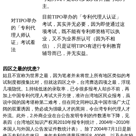
主。
目前
TIPO
举办的「专利代理人认证」
对
TIPO
举办
考试，其实并无必要，因为即使通过这
的「专利代
项考试，既不能有专利师资格可以执
理人师认
业，又不为业界所认可（因为不相
证」考试看
信），只是证明
TIPO
有进行专利教育
法
辅导而已，并无实益。
四区之最的忧患
?
姑且不宣称为世界之最，因为笔者并未将世上所有地区类似的考
试制度都搜集比对，但就这四区之中，台湾膺选四项之最，浮现
几项隐忧。
1.
持续低迷的录取率，已令很多报考人却步不前，再
加上中国专利代理人考试大开方便，准许台湾地区民众报考，虽
说中国的国考堪称第二难考，但在同文同种以及中国市场广大辽
阔的双重诱因，势必成为强吸人才的黑洞，令台湾专利代理人才
外流。此外，
2.
外商企业在台公告发明专利的件数逐年下降，见
表四（台湾地区知识产权局
2010
年报专利统计，
2004
~2010
年
年
）。除了
2004
年
7
月
1
日
是新
本国人与外国人公告发证件数统计表
修正专利法生效日，来年专利申请量跃增近
8, 400
件，以及去年较