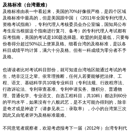
及格标准（台湾最难）
及格标准由表一中看起来，美国的
70%
好像很严格，是四个区域
及格标准中最高的，但是美国跟中国（《
2011
年全国专利代理人
资格考试指南》，专利代理人考核委员会办公室编，国知局公布
考生应当根据这个指南进行复习、备考）的专利代理人考试都有
应考指南，美国的考试是
100
题选择题。欧盟的则是最低，只要每
份卷得分超过
50%
以上便算及格。细看台湾的及格标准，是以各
科目成绩平均计算，满六十分及格。但有一科成绩为零分者不予
及格。
也请读者比对考试科目部份，就可知道台湾地区能通过考试的考
生，绝非泛泛之辈。依常理推断，任何人若要能够把法律、工
程、语文、基础科学共
10
项专业科目（专利法规、行政程序法、
行政诉讼法、专利审查基准、专利申请实务、微积分、普通物
理、普通化学、专业语文、自选工程科目，共
10
科）都达到
60
分
的平均水平，如果没有十八般武艺，是不太可能办得到的，除非
是奇才或是神迹了（请参见表二：录取率），小小的台湾第三次
因此又由笔者评为及格标准最难。
不同意笔者观察者，欢迎考虑报考下一届（
2012
年）台湾专利代