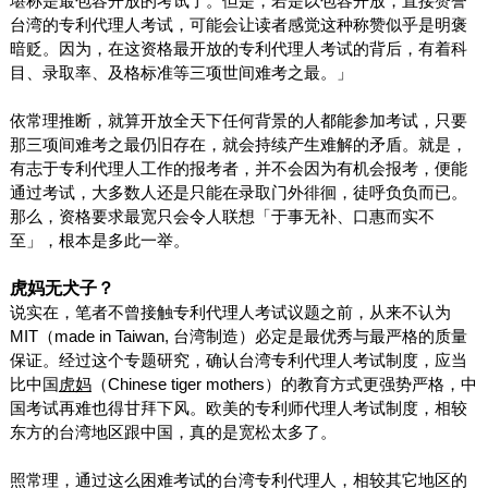
堪称是最包容开放的考试了。但是，若是以包容开放，直接赞誉
台湾的专利代理人考试，可能会让读者感觉这种称赞似乎是明褒
暗贬。因为，在这资格最开放的专利代理人考试的背后，有着科
目、录取率、及格标准等三项世间难考之最。」
依常理推断，就算开放全天下任何背景的人都能参加考试，只要
那三项间难考之最仍旧存在，就会持续产生难解的矛盾。就是，
有志于专利代理人工作的报考者，并不会因为有机会报考，便能
通过考试，大多数人还是只能在录取门外徘徊，徒呼负负而已。
那么，资格要求最宽只会令人联想「于事无补、口惠而实不
至」，根本是多此一举。
虎妈无犬子？
说实在，笔者不曾接触专利代理人考试议题之前，从来不认为
MIT
（
made in Taiwan,
台湾制造）必定是最优秀与最严格的质量
保证。经过这个专题研究，确认台湾专利代理人考试制度，应当
比中国
（
Chinese tiger mothers
）的教育方式更强势严格，中
虎妈
国考试再难也得甘拜下风。欧美的专利师代理人考试制度，相较
东方的台湾地区跟中国，真的是宽松太多了。
照常理，通过这么困难考试的台湾专利代理人，相较其它地区的