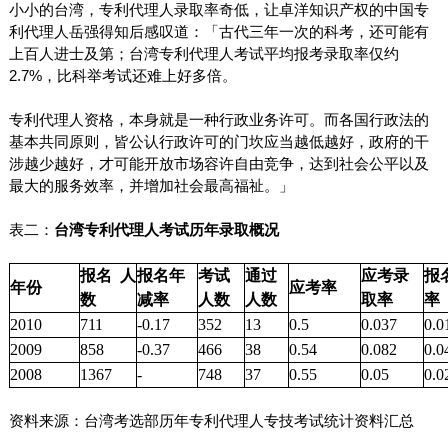
小小的台湾，专利代理人录取率奇低，让卓洋知识产权的中国专
利代理人岳强得知后感叹道：「古代三年一次的科考，还可能有
上百人进士及第；台湾专利代理人考试平均报考录取率仅约
2.7%
，比科举考试还难上好多倍。
专利代理人资格，本身就是一种行政业务许可。而各国行政法的
基本共同原则，皆公认行政许可的门坎应当越低越好，政府的干
涉越少越好，才可能开放市场容许自由竞争，达到社会公平以及
最大的服务效率，并增加社会最高福祉。」
表二：
台湾专利代理人考试历年录取概况
报名
人
报名年
考试
通过
应考录
报
年份
应考率
数
减率
人数
人数
取率
率
2010
711
-0.17
352
13
0.5
0.037
0.0
2009
858
-0.37
466
38
0.54
0.082
0.0
2008
1367
-
748
37
0.55
0.05
0.0
资料来源：台湾考选部历年专利代理人专技考试统计资料汇总