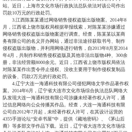
站。近日，上海市文化市场行政执法总队依法对该公司作出
罚款10万元的行政处罚。
3.江西陈某某通过网络销售侵权盗版出版物案。2014年8
月，江西省上饶市版权局根据举报线索，对陈某某涉嫌通过
网络销售侵权盗版出版物案进行调查。经查，陈某某以某商
务有限公司的名义开办网站，通过非法途径获取书号、制作
侵权盗版出版物，并利用网络进行销售，自2013年8月至2014
年4月，共制作和销售侵权盗版及其他非法出版物4种、300余
册，非法经营额8000余元。近日，江西省上饶市版权局依法
对陈某某作出责令停止侵权、没收主要用于制作侵权复制品
的设备、罚款2万元的行政处罚。
4.辽宁大连一海通科技有限公司侵犯网络文学作品著作权
案。2014年6月，辽宁省大连市文化市场综合执法总队网络大
队发现大连一海通科技有限公司涉嫌未经著作权人许可，通
过信息网络向公众传播其作品。经查，大连一海通科技有限
公司自2012年7月起，未经著作权人许可，在其设计运营的
4355手游论坛“安卓书屋”中，提供《藏地密码》、《茅山后
裔》等多部文学作品下载。近日，辽宁省大连市文化市场综