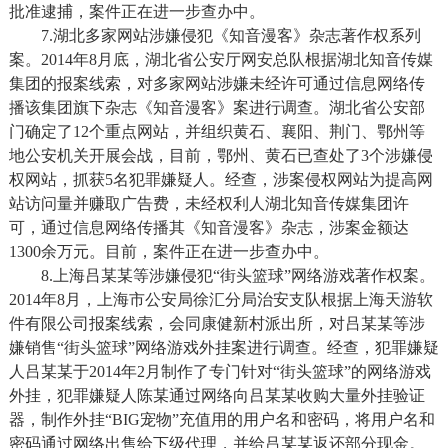
批准逮捕，案件正在进一步查办中。
7.湖北多家网站涉嫌侵犯《知音漫客》杂志著作权系列
案。2014年8月底，湖北省公安厅网安总队根据湖北知音传媒
集团的报案线索，对多家网站涉嫌未经许可通过信息网络传
播该集团旗下杂志《知音漫客》案进行调查。湖北省公安部
门确定了12个重点网站，并组织黄石、襄阳、荆门、鄂州等
地公安机关开展会战，目前，鄂州、黄石已查处了3个涉嫌侵
权网站，抓获5名犯罪嫌疑人。经查，涉案侵权网站为提高网
站访问量并赚取广告费，未经权利人湖北知音传媒集团许
可，通过信息网络传播其《知音漫客》杂志，涉案金额达
1300余万元。目前，案件正在进一步查办中。
8.上海吕某某等涉嫌侵犯“街头篮球”网络游戏著作权案。
2014年8月，上海市公安局徐汇分局治安支队根据上海天游软
件有限公司报案线索，会同康健新村派出所，对吕某某等涉
嫌销售“街头篮球”网络游戏外挂案进行调查。经查，犯罪嫌疑
人吕某某于2014年2月制作了专门针对“街头篮球”的网络游戏
外挂，犯罪嫌疑人陈某通过网络向吕某某收购大量外挂验证
器，制作外挂“BIG宠物”充值用的用户名和密码，将用户名和
密码通过网络出售给下级代理，并给吕某某返还部分现金。