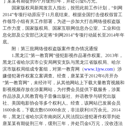
丁某某有期徒刑6个月缓刑1年，并处罚金6万元。
国家版权局新闻发言人指出，按照此前工作计划，“剑网
2014”专项行动原应于11月底结束。根据全国打击侵权假冒工
作领导小组有关工作部署，为进一步加大打击网络侵权盗版
工作力度，国家版权局、国家互联网信息办公室、工业和信
息化部及公安部已决定将“剑网2014”专项行动延长至2014年年
底。
附：第三批网络侵权盗版案件查办情况通报
1.黑龙江“第一教育网”侵犯影视作品著作权案。2013年，
黑龙江省哈尔滨市公安局网安支队与黑龙江省版权局、哈尔
滨市版权局组成专案组，对第一教育网（
www.1jyw.com
）涉
嫌侵犯著作权案立案调查。经查，唐某某于2012年6月开办
“第一教育网”，未经许可，从其他网站上下载大量教育视频和
影视视频存放在涉案网站，为付费会员提供下载服务，涉案
作品涉及人民教育电子音像出版社、外语教学与研究出版
社、美国电影协会等多个权利人。经查，该网站已发展会员
1600余名，下载次数650000余次，非法获利10万余元。2014
年，黑龙江省哈尔滨市南岗区人民法院以侵犯著作权罪判处
唐某某有期徒刑三年，缓刑三年，并处罚金6万元，没收违法