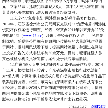
网络销售点，收缴盗版图书500余种15万余册，码洋700余万
元，立案35宗，抓获犯罪嫌疑人9人，其中2人被批准逮捕; 向
某某侵犯著作权案已进入移送审查起诉阶段。
11.江苏“77免费电影”网涉嫌侵犯影视作品著作权案。
2014年，江苏省徐州市公安局网安支队对“77免费电影”网涉嫌
侵犯著作权案进行调查。经查，张某自2011年以来开办“77免
费电影”网（
www.77i.cc
）以来，未经著作权人许可，私自复
制优酷、乐视等公司拥有信息网络传播权的大量影视作品置
于网站，吸引网民观看下载，提高网站流量，并通过在网站
上投放广告的方式非法牟利50余万元。目前，犯罪嫌疑人张
某已被检察机关批准逮捕，案件处于法院审理阶段。
12.广东“懒人听书”网涉嫌侵犯金庸作品著作权案。2014
年11月，根据权利人投诉，广东省深圳市版权行政执法部门
对“懒人听书”网涉嫌未经授权向用户提供金庸小说集等作品下
载案进行调查。经查，该网站由深圳市懒人在线科技有限公
司经营，其未经权利人广州市朗声图书有限公司许可，擅自
向用户提供金庸小说集等作品的在线收听下载服务。深圳市
版权行政执法部门将于近期依法对其作出行政处罚。
2014-12-17
返回列表