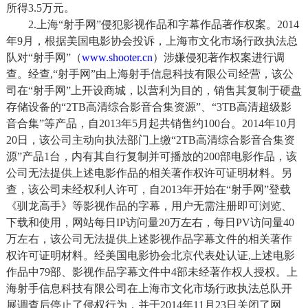
所得3.5万元。
2.上海“射手网”侵犯影视作品和字幕作品著作权案。2014
年9月，根据美国电影协会投诉，上海市文化市场行政执法总
队对“射手网”（
www.shooter.cn
）涉嫌侵犯著作权案进行调
查。经查,“射手网”由上海射手信息科技有限公司经营，该公
司在“射手网”上开设商城，以营利为目的，销售其复制于硬盘
存储设备的“2TB高清综合影音合集资源”、“3TB高清超级影
音合集”等产品，自2013年5月起共销售约100台。2014年10月
20日，该公司主动向执法部门上缴“2TB高清综合影音合集资
源”产品1台，内有其自行复制并可播放的200部电影作品，该
公司无法提供上述电影作品的相关著作权许可证明材料。另
查，该公司未经权利人许可，自2013年开始在“射手网”登载
《驯龙高手》等影视作品的字幕，用户无需注册即可浏览、
下载和使用，网站每日IP访问量20万左右，每日PV访问量40
万左右，该公司无法提供上述影视作品字幕文件的相关著作
权许可证明材料。经美国电影协会北京代表处认证,上述电影
作品中79部、影视作品字幕文件中4部未经著作权人授权。上
海射手信息科技有限公司在上海市文化市场行政执法总队开
展调查后停止了侵权行为，并于2014年11月23日关闭了网