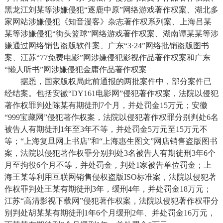
黑龙江刘某等涉嫌侵犯“逐鹿中原”网络游戏著作权案、湖北多
家网站涉嫌侵犯《知音漫客》杂志著作权系列案、上海吕某
某等涉嫌侵犯“街头篮球”网络游戏著作权案、湖南谭某某等涉
嫌通过网络销售盗版软件案、广东“3·24”网络批销盗版图书
案、江苏“77免费电影”网涉嫌侵犯影视作品著作权案和广东
“懒人听书”网涉嫌侵犯金庸作品著作权案
据悉，国家版权局此前通报的两批案件中，部分案件已
经结案。包括安徽“DY161电影网”侵犯著作权案，法院以侵犯
著作权罪判处陈某有期徒刑7个月，并处罚金15万元；安徽
“999宝藏网”侵犯著作权案，法院以侵犯著作权罪分别判处6名
被告人有期徒刑1年至3年不等，并处罚金5万元至15万元不
等；“上海复旦网上书店”和“上海惠生图文”网店销售盗版图书
案，法院以侵犯著作权罪分别判处3名被告人有期徒刑3年6个
月至拘役6个月不等，并处罚金，判处1家被告单位罚金；上
海王某等利用互联网销售侵权盗版ISO标准案，法院以侵犯著
作权罪判处王某有期徒刑3年，缓刑4年，并处罚金18万元；
江苏“高清影视下载网”侵犯著作权案，法院以侵犯著作权罪分
别判处胡某某有期徒刑1年6个月缓刑2年、并处罚金16万元，