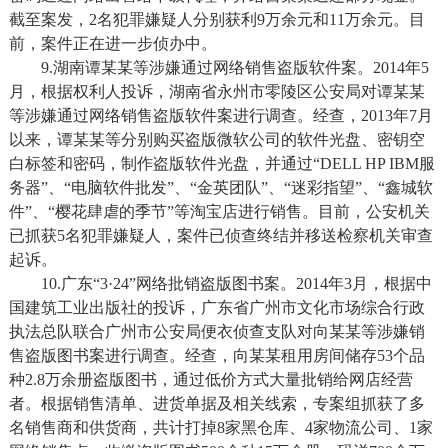
截至案发，2名犯罪嫌疑人分别获利9万余元和11万余元。目
前，案件正在进一步侦办中。
9.湖南谭某某等涉嫌通过网络销售盗版软件案。2014年5
月，根据权利人投诉，湖南省永州市零陵区公安局对谭某某
等涉嫌通过网络销售盗版软件案进行调查。经查，2013年7月
以来，谭某某等分别购买盗版微软公司的软件光盘、密钥空
白标签和密码，制作盗版软件光盘，并通过“DELL HP IBM服
务器”、“电脑软件批发”、“金英团队”、“迷彩指望”、“鑫城软
件”、“樱花肆虐的季节”等淘宝店进行销售。目前，公安机关
已抓获5名犯罪嫌疑人，案件已侦查终结并移送检察机关审查
起诉。
10.广东“3·24”网络批销盗版图书案。2014年3月，根据中
国建筑工业出版社的投诉，广东省广州市文化市场综合行政
执法总队联合广州市公安局便衣侦查支队对向某某等涉嫌销
售盗版图书案进行调查。经查，向某某租用房间储存53个品
种2.8万余册盗版图书，通过低价方式大量批销给网店经营
者。根据销售清单、进货单据及相关线索，专案组抓获了多
名销售商和供货商，共计打掉8家黑仓库、4家物流公司、1家