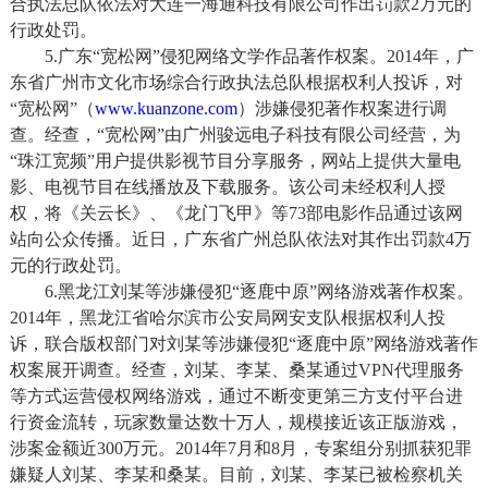
合执法总队依法对大连一海通科技有限公司作出罚款2万元的
行政处罚。
5.广东“宽松网”侵犯网络文学作品著作权案。2014年，广
东省广州市文化市场综合行政执法总队根据权利人投诉，对
“宽松网”（
www.kuanzone.com
）涉嫌侵犯著作权案进行调
查。经查，“宽松网”由广州骏远电子科技有限公司经营，为
“珠江宽频”用户提供影视节目分享服务，网站上提供大量电
影、电视节目在线播放及下载服务。该公司未经权利人授
权，将《关云长》、《龙门飞甲》等73部电影作品通过该网
站向公众传播。近日，广东省广州总队依法对其作出罚款4万
元的行政处罚。
6.黑龙江刘某等涉嫌侵犯“逐鹿中原”网络游戏著作权案。
2014年，黑龙江省哈尔滨市公安局网安支队根据权利人投
诉，联合版权部门对刘某等涉嫌侵犯“逐鹿中原”网络游戏著作
权案展开调查。经查，刘某、李某、桑某通过VPN代理服务
等方式运营侵权网络游戏，通过不断变更第三方支付平台进
行资金流转，玩家数量达数十万人，规模接近该正版游戏，
涉案金额近300万元。2014年7月和8月，专案组分别抓获犯罪
嫌疑人刘某、李某和桑某。目前，刘某、李某已被检察机关