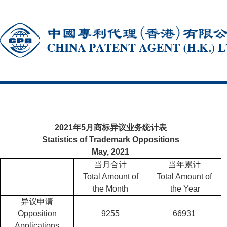
2021年5月商标异议业务统计表
Statistics of Trademark Oppositions
May, 2021
当月合计
当年累计
Total Amount of
Total Amount of
the Month
the Year
异议申请
Opposition
9255
66931
Applications