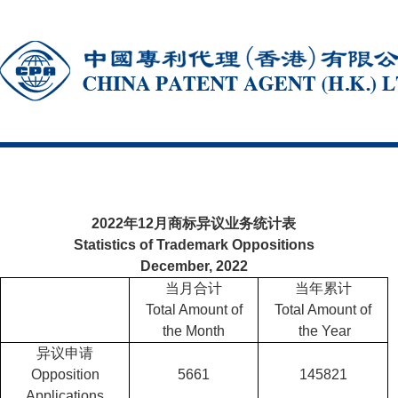
2022年12月商标异议业务统计表
Statistics of Trademark Oppositions
December, 2022
当月合计
当年累计
Total Amount of
Total Amount of
the Month
the Year
异议申请
Opposition
5661
145821
Applications