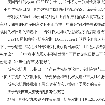
美国专利商标局（USPTO）于1月12日将另一项局长复
于不同优先权日期，但均对相同权利要求提出异议。该决定认定
专利权人Birchtech公司就四起针对两项专利的多方复审程序（IP
主张，四项IPR程序的启动具有正当性，理由是“针对每项被
战优先权日期的请愿书’”。专利权人则认为这些程序的启动造
USPTO局长约翰 · 斯奎尔斯（John Squires
下，一份请愿书就足以对专利权利要求提出异议’，且'绝大多数
权争议”——但本案中请愿人主要针对两个不同优先权日提出不
份请愿书正当性的‘罕见’情形”。
斯奎尔斯进一步指出，当存在优先权争议时，专利审判与上
上扩大了允许的字数限制，给委员会和专利权人造成重大且不必
斯奎尔斯最终批准了局长复审请求，撤销了委员会的决定，
关于“法律重大变更”的参考性决定
继前一周指定九项参考性决定后，斯奎尔斯于1月12日又