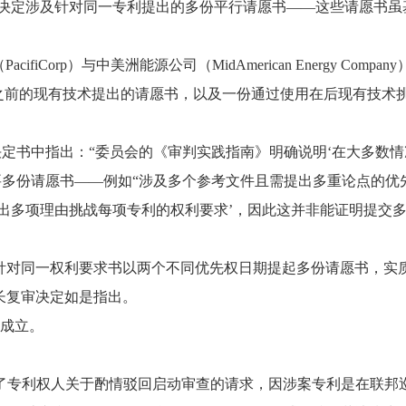
次决定涉及针对同一专利提出的多份平行请愿书——这些请愿书虽
p）与中美洲能源公司（MidAmerican Energy Company
期之前的现有技术提出的请愿书，以及一份通过使用在后现有技术
尔斯在决定书中指出：“委员会的《审判实践指南》明确说明‘在大多数
需要多份请愿书——例如“涉及多个参考文件且需提出多重论点的优
出多项理由挑战每项专利的权利要求’，因此这并非能证明提交
针对同一权利要求书以两个不同优先权日期提起多份请愿书，实
长复审决定如是指出。
成立。
回了专利权人关于酌情驳回启动审查的请求，因涉案专利是在联邦