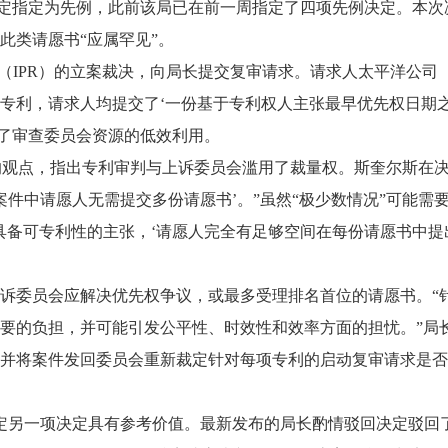
审决定指定为先例，此前该局已在前一周指定了四项先例决定。本
此类请愿书“应属罕见”。
R）的立案裁决，向局长提交复审请求。请求人太平洋公司（PacifiCor
挑战专利，请求人均提交了‘一份基于专利权人主张最早优先权日
成了审查委员会资源的低效利用。
）认同专利权人的观点，指出专利审判与上诉委员会滥用了裁量权。斯奎
案件中请愿人无需提交多份请愿书’。”虽然“极少数情况”可能
具备可专利性的主张，‘请愿人完全有足够空间在每份请愿书中提
诉委员会应解决优先权争议，或最多受理排名首位的请愿书。“
要的负担，并可能引发公平性、时效性和效率方面的担忧。”局
并将案件发回委员会重新裁定针对每项专利的启动复审请求是否
指定另一项决定具有参考价值。最新发布的局长酌情驳回决定驳