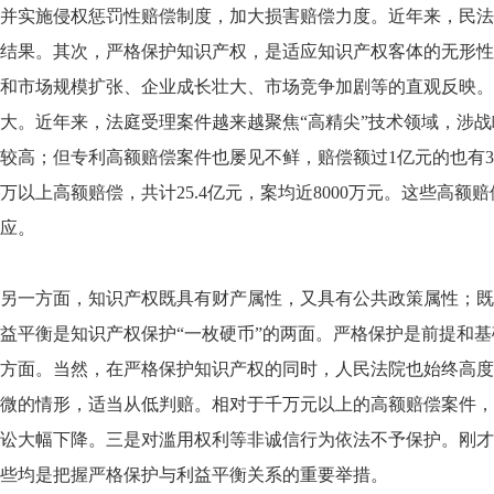
并实施侵权惩罚性赔偿制度，加大损害赔偿力度。近年来，民法
结果。其次，严格保护知识产权，是适应知识产权客体的无形性
和市场规模扩张、企业成长壮大、市场竞争加剧等的直观反映。
大。近年来，法庭受理案件越来越聚焦“高精尖”技术领域，涉
较高；但专利高额赔偿案件也屡见不鲜，赔偿额过1亿元的也有3件，超
万以上高额赔偿，共计25.4亿元，案均近8000万元。这些
应。
另一方面，知识产权既具有财产属性，又具有公共政策属性；既
益平衡是知识产权保护“一枚硬币”的两面。严格保护是前提和
方面。当然，在严格保护知识产权的同时，人民法院也始终高度
微的情形，适当从低判赔。相对于千万元以上的高额赔偿案件，
讼大幅下降。三是对滥用权利等非诚信行为依法不予保护。刚才
些均是把握严格保护与利益平衡关系的重要举措。