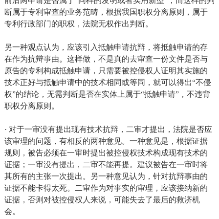
前后两申请是否属于“同样的发明或者实用新型”，而这样的判
断属于专利审查的业务范畴，根据我国职权分离原则，属于
专利行政部门的职权，法院无权作出判断。
另一种观点认为，应该引入抵触申请抗辩，将抵触申请的存
在作为抗辩事由。这样做，不是真的去审查一份文件是否与
原告的专利构成抵触申请，只需要被控侵权人证明其实施的
技术正好与抵触申请中的技术相同或等同，就可以得出“不侵
权”的结论，无需判断是否在实体上属于“抵触申请”，不违背
职权分离原则。
· 对于一审没有提出现有技术抗辩，二审才提出，法院是否应
该审理的问题，有相反的两种意见。一种意见是，根据证据
规则，被告必须在一审时提出被控侵权技术构成现有技术的
证据；一审没有提出，二审不能再提。建议被告在一审时将
其所有的主张一次提出。另一种意见认为，针对抗辩事由的
证据不能卡得太死。二审作为对事实的审理，应该接纳新的
证据，否则对被控侵权人来说，可能失去了最后的救济机
会。