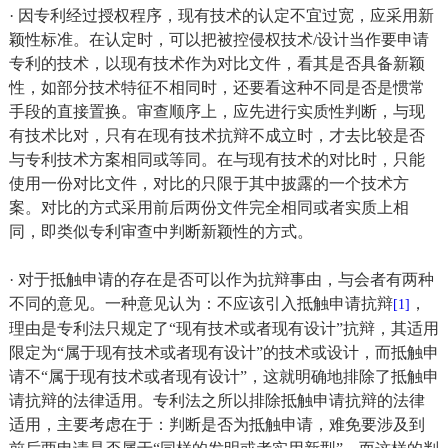
· 因专利经过授权程序，现有技术的认定不宜过宽，应采用新
颖性标准。在认定时，可以把被控侵权技术/设计当作要申请
专利的技术，以现有技术作为对比文件，看其是否具备新颖
性，如部分技术特征不相同时，还要看这种不同是否是惯常
手段的直接置换。审查顺序上，应先进行实质性判断，与现
有技术比对，只有在现有技术抗辩不成立时，才去比较是否
与专利技术方案相同或等同。在与现有技术的对比时，只能
使用一份对比文件，对比的只限于其中披露的一个技术方
案。对比的方式采用前后两份文件完全相同或者实质上相
同，即类似专利审查中判断新颖性的方式。
· 对于抵触申请的存在是否可以作为抗辩事由，与会者有两种
不同的意见。一种意见认为：不应该引入抵触申请抗辩
，
[1]
理由是专利法只规定了“现有技术或者现有设计”抗辩，其适用
限定为“属于现有技术或者现有设计”的技术或设计，而抵触申
请不“属于现有技术或者现有设计”，这就明确地排除了抵触申
请抗辩的法律适用。专利法之所以排除抵触申请抗辩的法律
适用，主要考虑在于：判断是否为抵触申请，难免要涉及到