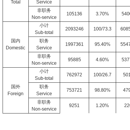
Total
Service
非职务
105136
3.70%
540
Non-service
小计
2093246
100/73.3
608
Sub-total
国内
职务
1997361
95.40%
554
Domestic
Service
非职务
95885
4.60%
537
Non-service
小计
762972
100/26.7
50
Sub-total
国外
职务
753721
98.80%
47
Foreign
Service
非职务
9251
1.20%
22
Non-service