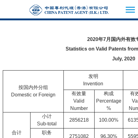
2020年7月国内外有
Statistics on Valid Patents f
July, 2020
发明
Invention
按国内外分组
有效量
构成
有
Domestic or Foreign
Valid
Percentage
Va
Number
%
Num
小计
2856218
100.00%
613
Sub-total
合计
职务
2751082
96.30%
559