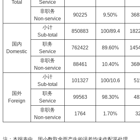
Total
Service
非职务
90225
9.50%
368
Non-service
小计
850883
100/89.4
182
Sub-total
国内
职务
762422
89.60%
145
Domestic
Service
非职务
88461
10.40%
368
Non-service
小计
101327
100/10.6
51
Sub-total
国外
职务
99563
98.30%
48
Foreign
Service
非职务
1764
1.70%
3
Non-service
注：本报表中，因小数取舍而产生的误差均未作配平处理。