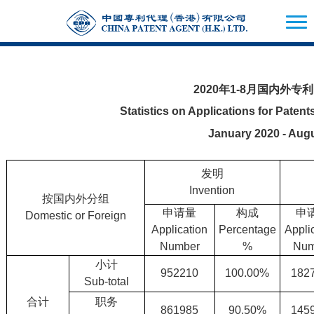
2020年1-
8月国内外专
Statistics on Applications for Pate
January 2020 - Aug
发明
Invention
按国内外分组
申请量
构成
申
Domestic or Foreign
Application
Percentage
Appli
Number
%
Num
小计
952210
100.00%
182
Sub-total
合计
职务
861985
90.50%
145