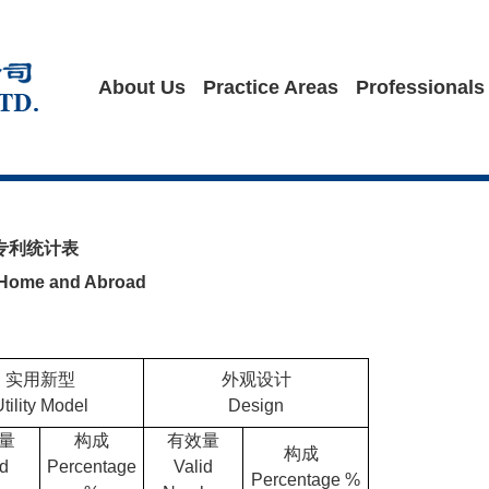
About Us
Practice Areas
Professionals
效专利统计表
om Home and Abroad
实用新型
外观设计
tility Model
Design
量
构成
有效量
构成
id
Percentage
Valid
Percentage %