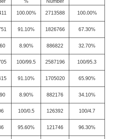
er
%
Number
411
100.00%
2713588
100.00%
751
91.10%
1826766
67.30%
60
8.90%
886822
32.70%
705
100/99.5
2587196
100/95.3
415
91.10%
1705020
65.90%
90
8.90%
882176
34.10%
06
100/0.5
126392
100/4.7
36
95.60%
121746
96.30%