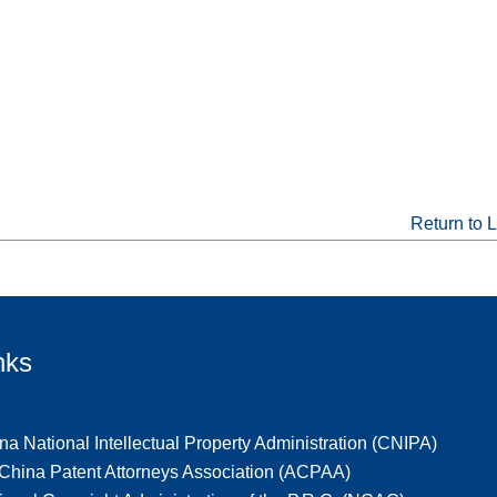
Return to L
nks
na National Intellectual Property Administration (CNIPA)
-China Patent Attorneys Association (ACPAA)