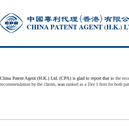
China Patent Agent (H.K.) Ltd. (CPA) is glad to report that i
n the rec
recommendation by the clients,
was
ranked as a Tier 1 firm for both p