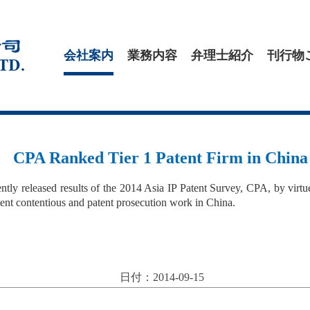
会社案内
業務内容
弁理士紹介
刊行物
CPA Ranked Tier 1 Patent Firm in China
ently released results of the 2014 Asia IP Patent Survey, CPA, by virtue
atent contentious and patent prosecution work in China.
日付：2014-09-15