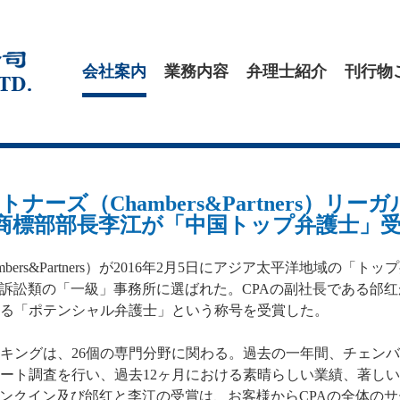
会社案内
業務内容
弁理士紹介
刊行物
ーズ（Chambers&Partners）リー
標部部長李江が「中国トップ弁護士」受賞(20
ers&Partners）が2016年2月5日にアジア太平洋地域
非訴訟類の「一級」事務所に選ばれた。CPAの副社長である邰
る「ポテンシャル弁護士」という称号を受賞した。
ンキングは、26個の専門分野に関わる。過去の一年間、チェン
ート調査を行い、過去12ヶ月における素晴らしい業績、著し
ランクイン及び邰红と李江の受賞は、お客様からCPAの全体の