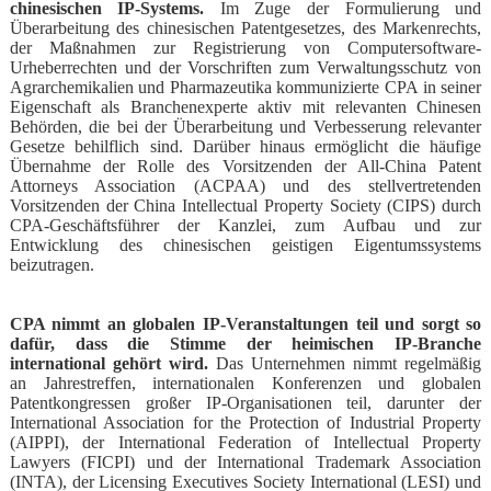
chinesischen IP-Systems.
Im Zuge der Formulierung und
Überarbeitung des chinesischen Patentgesetzes, des Markenrechts,
der Maßnahmen zur Registrierung von Computersoftware-
Urheberrechten und der Vorschriften zum Verwaltungsschutz von
Agrarchemikalien und Pharmazeutika kommunizierte CPA in seiner
Eigenschaft als Branchenexperte aktiv mit relevanten Chinesen
Behörden, die bei der Überarbeitung und Verbesserung relevanter
Gesetze behilflich sind. Darüber hinaus ermöglicht die häufige
Übernahme der Rolle des Vorsitzenden der All-China Patent
Attorneys Association (ACPAA) und des stellvertretenden
Vorsitzenden der China Intellectual Property Society (CIPS) durch
CPA-Geschäftsführer der Kanzlei, zum Aufbau und zur
Entwicklung des chinesischen geistigen Eigentumssystems
beizutragen.
CPA nimmt an globalen IP-Veranstaltungen teil und sorgt so
dafür, dass die Stimme der heimischen IP-Branche
international gehört wird.
Das Unternehmen nimmt regelmäßig
an Jahrestreffen, internationalen Konferenzen und globalen
Patentkongressen großer IP-Organisationen teil, darunter der
International Association for the Protection of Industrial Property
(AIPPI), der International Federation of Intellectual Property
Lawyers (FICPI) und der International Trademark Association
(INTA), der Licensing Executives Society International (LESI) und