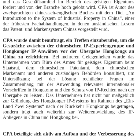
und das Geschäftsumfeld im Bereich des geistigen Eigentums
fördert und von der Branche hoch gelobt wird. CPA ist Autor des
zweisprachigen chinesisch-englischen Buches mit dem Titel „An
Introduction to the System of Industrial Property in China“, einer
der frühesten Fachabhandlungen, in denen ausländischen Lesern
das Patent- und Markensystem Chinas vorgestellt wird.
CPA wurde damit beauftragt, ein Treffen einzuberufen, um die
Gespräche zwischen der chinesischen IP-Expertengruppe und
Hongkonger IP-Anwälten vor der Übergabe Hongkongs an
China zu erleichtern.
Bei mehreren Gelegenheiten wurde das
Unternehmen vom Büro des Amtes für geistiges Eigentum beim
Staatsrat, dem chinesischen Patentamt, dem chinesischen
Markenamt und anderen zuständigen Behörden konsultiert, um
Unterstützung bei der Lösung rechtlicher Fragen im
Zusammenhang mit der Anwendung relevanter internationaler
Vorschriften in Hongkong und den Schutz von IP-Rechten nach der
Übergabe zu leisten. Das Unternehmen hat nicht nur maßgeblich
zur Gründung des Hongkonger IP-Systems im Rahmen des „Ein-
Land-Zwei-Systems“ nach der Rückkehr Hongkongs beigetragen,
sondern trägt auch weiterhin zur Weiterentwicklung des IP-
Anliegens in China und Hongkong bei.
CPA beteiligte sich aktiv am Aufbau und der Verbesserung des