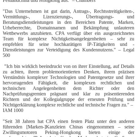
Festlandchina und Hongkong aus." – Chambers
"
Das Unternehmen ist gut darin, Antrags-, Rechtsstreitigkeiten-,
Vermittlungs-, Lizenzierungs-, Übertragungs- und
Beratungsdienstleistungen in den Bereichen Patente, Marken,
Urheberrechte, Domainnamen und Bekämpfung unlauteren
Wettbewerbs anzubieten. CPA verfügt über ein ausgezeichnetes
Team für komplexe Nichtigkeitsangelegenheiten – sehr zu
empfehlen für seine hochkarätigen IP-Tätigkeiten und -
Dienstleistungen zur Verteidigung des Kundennutzens." – Legal
500
"
Ich bin wirklich beeindruckt von on ihrer Einstellung, auf Details
zu achten, ihrem problemorientierten Denken, ihrem präzisen
Verständnis komplexer Technologien und Patentgesetze und ihrer
hervorragenden Fähigkeit, die komplexen rechtlichen und
technischen Angelegenheiten dem Richter oder den
Nachprüfungsgremien prägnant und klar zu präsentierenden
Richtern und der Kollegialgruppe der erneuten Prüfung und
Nichtigerklärung komplexe rechtliche und technische Fragen zu." –
IAM 1000
"
Seit 38 Jahren hat CPA einen festen Platz unter den anderen
führenden [Marken-]Kanzleien Chinas eingenommen – seine
Zwillingsmotoren Peking-Hongkong bieten einige der